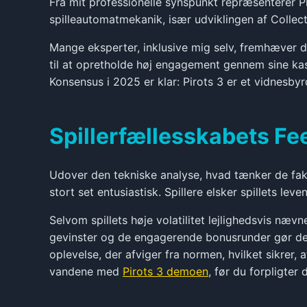
Fra mit professionelle synspunkt repræsenterer Pir
spilleautomatmekanik, især udviklingen af Collect
Mange eksperter, inklusive mig selv, fremhæver d
til at opretholde høj engagement gennem sine k
Konsensus i 2025 er klar: Pirots 3 er et vidnesby
Spillerfællesskabets F
Udover den tekniske analyse, hvad tænker de fakt
stort set entusiastisk. Spillere elsker spillets
Selvom spillets høje volatilitet lejlighedsvis næv
gevinster og de engagerende bonusrunder gør de
oplevelse, der afviger fra normen, hvilket sikrer,
vandene med
Pirots 3 demoen
, før du forpligter d