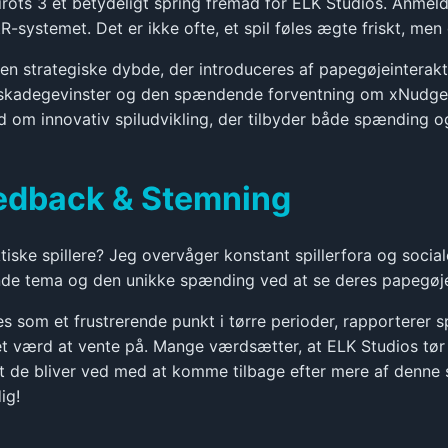
ots 3 et betydeligt spring fremad for ELK Studios. Anmelder
R-systemet. Det er ikke ofte, et spil føles ægte friskt, men
en strategiske dybde, der introduceres af papegøjeinterak
askadegevinster og den spændende forventning om xNudge
rd om innovativ spiludvikling, der tilbyder både spænding o
eedback & Stemning
iske spillere? Jeg overvåger konstant spillerfora og socia
 levende tema og den unikke spænding ved at se deres papeg
nes som et frustrerende punkt i tørre perioder, rapporterer 
t værd at vente på. Mange værdsætter, at ELK Studios tør
 at de bliver ved med at komme tilbage efter mere af denne 
ig!