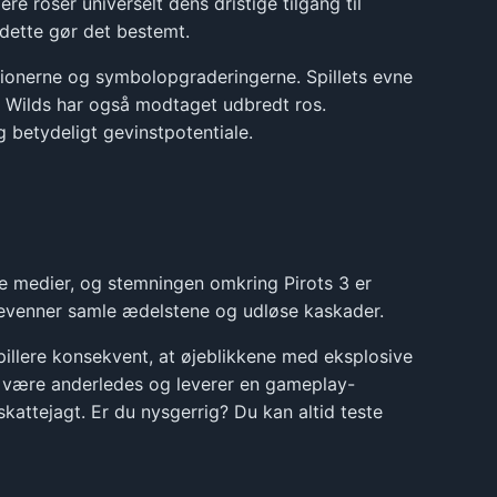
e roser universelt dens dristige tilgang til
 dette gør det bestemt.
tionerne og symbolopgraderingerne. Spillets evne
 Wilds har også modtaget udbredt ros.
g betydeligt gevinstpotentiale.
le medier, og stemningen omkring Pirots 3 er
øjevenner samle ædelstene og udløse kaskader.
spillere konsekvent, at øjeblikkene med eksplosive
 være anderledes og leverer en gameplay-
skattejagt. Er du nysgerrig? Du kan altid teste