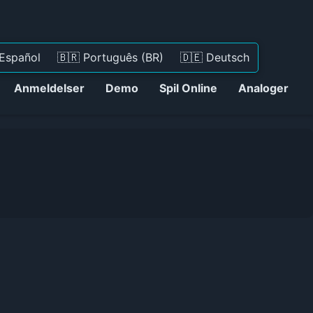
 Español
🇧🇷 Português (BR)
🇩🇪 Deutsch
Anmeldelser
Demo
Spil Online
Analoger