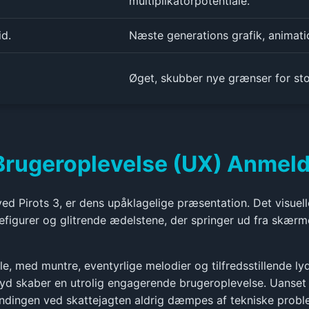
multiplikatorpotentiale.
id.
Næste generations grafik, animati
Øget, skubber nye grænser for stor
& Brugeroplevelse (UX) Anmel
d Pirots 3, er dens upåklagelige præsentation. Det visuelle
figurer og glitrende ædelstene, der springer ud fra skærme
e, med muntre, eventyrlige melodier og tilfredsstillende ly
lyd skaber en utrolig engagerende brugeroplevelse. Uanset 
pændingen ved skattejagten aldrig dæmpes af tekniske problem