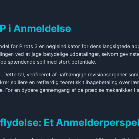
RTP i Anmeldelse
 for Pirots 3 en nøgleindikator for dens langsigtede appel. 
dingen ved at jage betydelige udbetalinger, selvom gevinster
be spændende spil med stort potentiale.
 %. Dette tal, verificeret af uafhængige revisionsorganer so
ikrer spillere en retfærdig teoretisk tilbagebetaling over l
øfte. For en dybere gennemgang af de præcise mekanikker i 
flydelse: Et Anmelderperspe